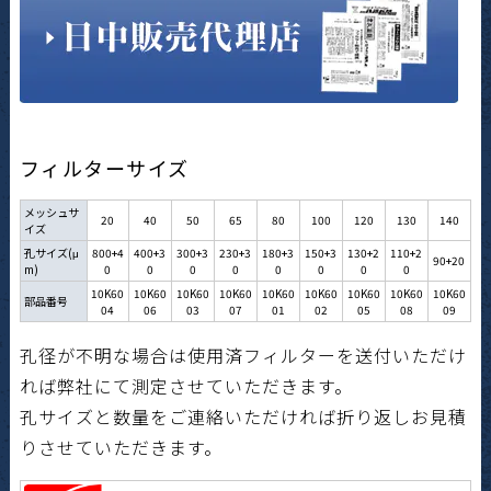
フィルターサイズ
メッシュサ
20
40
50
65
80
100
120
130
140
イズ
孔サイズ(μ
800+4
400+3
300+3
230+3
180+3
150+3
130+2
110+2
90+20
m)
0
0
0
0
0
0
0
0
10K60
10K60
10K60
10K60
10K60
10K60
10K60
10K60
10K60
部品番号
04
06
03
07
01
02
05
08
09
孔径が不明な場合は使用済フィルターを送付いただけ
れば弊社にて測定させていただきます。
孔サイズと数量をご連絡いただければ折り返しお見積
りさせていただきます。