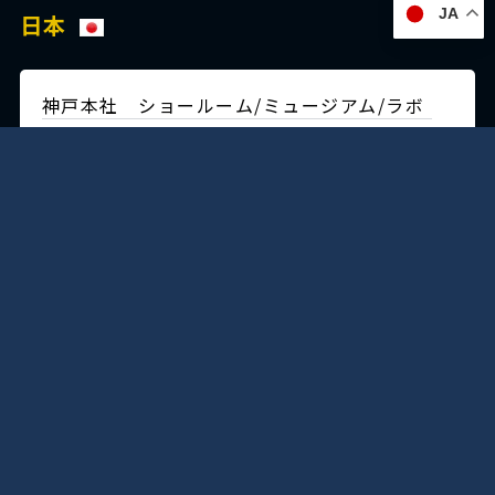
JA
日本
神戸本社 ショールーム/ミュージアム/ラボ
〒650-0025
兵庫県神戸市
中央区相生町4丁目5-5
TEL:(078)351-2531(代)
FAX:(078)361-1484
交通・アクセス
明石工場
〒651-2124
兵庫県神戸市
西区伊川谷町潤和730-6
(神戸鉄工団地内）
TEL:(078)974-1907(代）
FAX:(078)974-1959
交通・アクセス